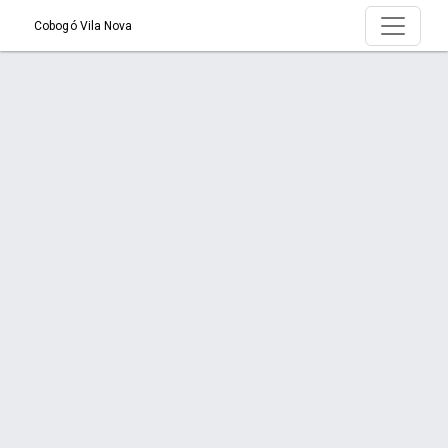
Cobogó Vila Nova
Produto > Cobogó Taco chinês
Início
Produto