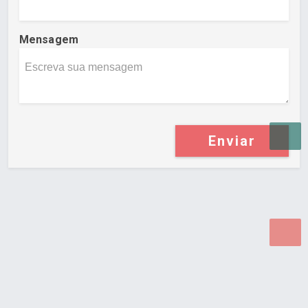
Mensagem
Enviar
Desenvolvido por Poly Design
Cubo Guia -
www.cuboguia.com.br - Desenvolvimento de Sites e
Sistemas para WEB.
© 2026 ®
Política de Cookies