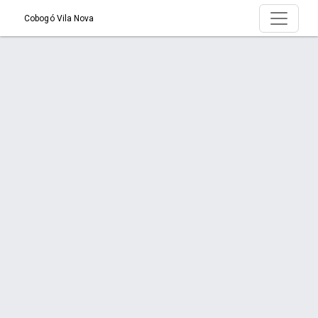
Cobogó Vila Nova
Produto > Borda atémica em fulget
Início
Produto